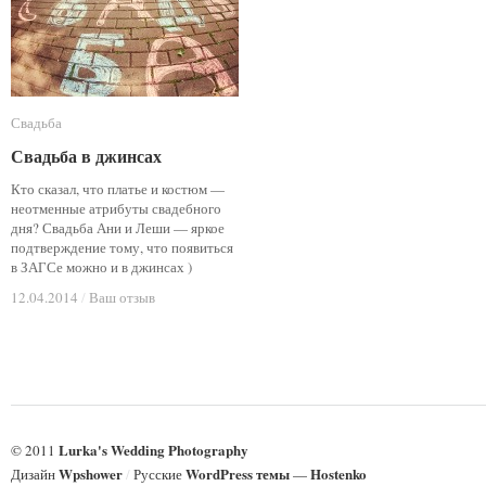
Свадьба
Свадьба
Свадьба в джинсах
Свадьба в джинсах
Кто сказал, что платье и костюм —
неотменные атрибуты свадебного
дня? Свадьба Ани и Леши — яркое
подтверждение тому, что появиться
в ЗАГСе можно и в джинсах )
12.04.2014
12.04.2014
/
/
Ваш отзыв
Ваш отзыв
Lurka's Wedding Photography
© 2011
Wpshower
WordPress темы
Hostenko
Дизайн
/
Русские
—