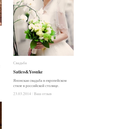
Свадьба
Свадьба
я
Satico&Yosuke
Satico&Yosuke
Японская свадьба в европейском
стиле в российской столице.
23.03.2014
23.03.2014
/
/
Ваш отзыв
Ваш отзыв