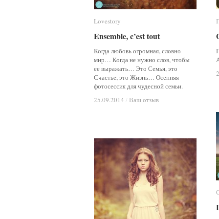
Lovestory
Lovestory
Ensemble, c’est tout
Ensemble, c’est tout
Когда любовь огромная, словно
мир… Когда не нужно слов, чтобы
ее выражать… Это Семья, это
Счастье, это Жизнь… Осенняя
фотосессия для чудесной семьи.
25.09.2014
25.09.2014
/
/
Ваш отзыв
Ваш отзыв