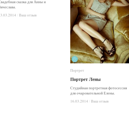
Свадебная сказка для Анны и
Вячеслава.
23.03.2014
23.03.2014
/
/
Ваш отзыв
Ваш отзыв
Портрет
Портрет
Портрет Лены
Портрет Лены
Студийная портретная фотосессия
для очаровательной Елены.
16.03.2014
16.03.2014
/
/
Ваш отзыв
Ваш отзыв