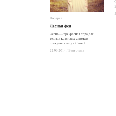
Портрет
Портрет
Лесная фея
Лесная фея
Осень — прекрасная пора для
теплых красивых снимков —
прогулка в лесу с Сашей.
22.03.2014
22.03.2014
/
/
Ваш отзыв
Ваш отзыв