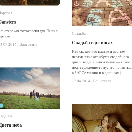
Портрет
Портрет
Gansters
Gansters
Ганстерская фотосессия для Лены и
Свадьба
Свадьба
Артема.
Свадьба в джинсах
Свадьба в джинсах
23.07.2014
23.07.2014
/
/
Ваш отзыв
Ваш отзыв
Кто сказал, что платье и костюм —
неотменные атрибуты свадебного
дня? Свадьба Ани и Леши — яркое
подтверждение тому, что появитьс
в ЗАГСе можно и в джинсах )
12.04.2014
12.04.2014
/
/
Ваш отзыв
Ваш отзыв
Свадьба
Свадьба
Цвета неба
Цвета неба